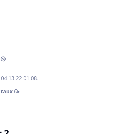
 😕
04 13 22 01 08.
étaux 🥳
t ?