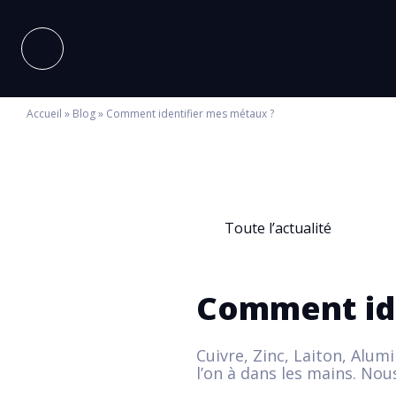
Accueil
»
Blog
»
Comment identifier mes métaux ?
Toute l’actualité
Comment ide
Cuivre, Zinc, Laiton, Alum
l’on à dans les mains. No