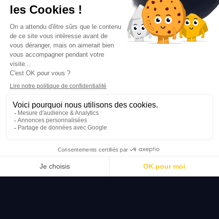
Quels sont les métaux ferreux
que les Pépiteurs achètent ?
Chez nous, rien ne se perd, tout se transforme en argent
comptant.
Découvrez notre liste de métaux ferreux
(ferrailles) achetés et transformez vos biens dormants
en profit immédiat.
Ferraille à broyer
Ferrailles prêtent à broyer…
Ferraille à cisailler
Ferrailles à cisailler…
Ferraille D.I (Dimension
industrielle)